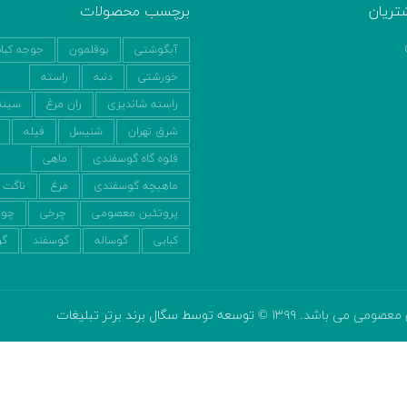
تریان
برچسب محصولات
آبگوشتی
بوقلمون
جوجه کبا
خورشتی
دنبه
راسته
راسته شاندیزی
ران مرغ
سینه
شرق تهران
شنیسل
فیله
قلوه گاه گوسفندی
ماهی
ماهیچه گوسفندی
مرغ
ناگت
پروتئین معصومی
چرخی
چول
کبابی
گوساله
گوسفند
گو
ومی می باشد. ۱۳۹۹ ©
توسعه توسط سگال برند برتر تبلیغات