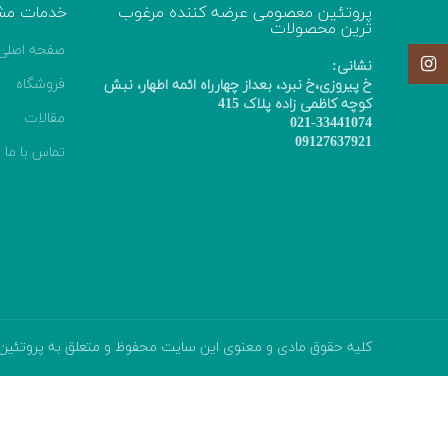
پروتئین معصومی عرضه کننده مرغوب
خدمات مش
ترین محصولات
صفحه اصلی
اینستاگرام
نشانی:
فروشگاه
خ پیروزی،خ نبرد، بعداز چهارراه ائمه اطهار، نبش
کوچه کاظمی زاده پلاک 415
مقالات
021-33441074
09127637921
تماس با ما
کلیه حقوق مادی و معنوی این سایت محفوظ و متعلق به پروتئین معص