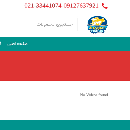
021-33441074-09127637921
صفحه اصلی
گ
No Videos found.