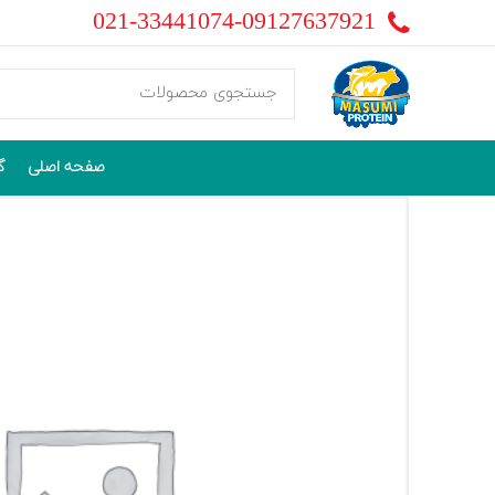
021-33441074-09127637921
صفحه اصلی
گ